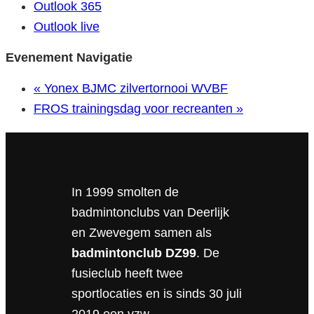
Outlook 365
Outlook live
Evenement Navigatie
«
Yonex BJMC zilvertornooi WVBF
FROS trainingsdag voor recreanten
»
In 1999 smolten de
badmintonclubs van Deerlijk
en Zwevegem samen als
badmintonclub DZ99
. De
fusieclub heeft twee
sportlocaties en is sinds 30 juli
2019 een vzw.